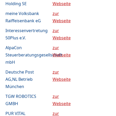
Holding SE
Webseite
meine Volksbank
zur
Raiffeisenbank eG
Webseite
Interessenvertretung
zur
50Plus e.V.
Webseite
AlpaCon
zur
Steuerberatungsgesellschaft
Webseite
mbH
Deutsche Post
zur
AG,NL Betrieb
Webseite
München
TGW ROBOTICS
zur
GMBH
Webseite
PUR VITAL
zur