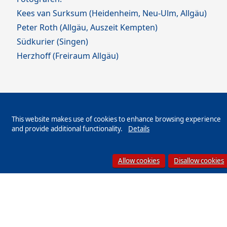
Kees van Surksum (Heidenheim, Neu-Ulm, Allgäu)
Peter Roth (Allgäu, Auszeit Kempten)
Südkurier (Singen)
Herzhoff (Freiraum Allgäu)
This website makes use of cookies to enhance browsing experience
and provide additional functionality.
Details
Allow cookies
Disallow cookies
IMPRESSUM
DATENSCHUTZ
AGB
JOBBÖRSE